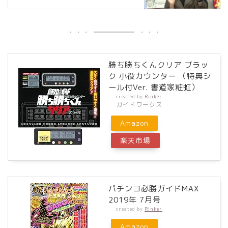
勝ち勝ちくんクリア ブラッ
ク 小役カウンター （特典シ
ール付Ver. 書道家粧虹）
created by
Rinker
ガイドワークス
Amazon
楽天市場
パチンコ必勝ガイドMAX
2019年 7月号
created by
Rinker
Amazon