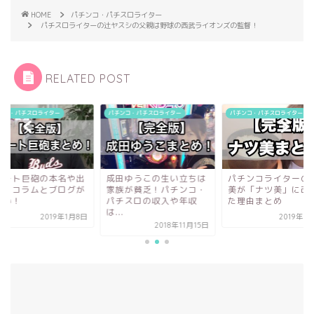
HOME
パチンコ・パチスロライター
パチスロライターの辻ヤスシの父親は野球の西武ライオンズの監督！
RELATED POST
ンコ・パチスロライター
パチンコ・パチスロライター
パチンコ・パチスロライター
レート巨砲の本名や出
成田ゆうこの生い立ちは
パチンコライターの
は？コラムとブログが
家族が貧乏！パチンコ・
美が「ナツ美」に改
白い！
パチスロの収入や年収
た理由まとめ
は...
2019年1月8日
2019年7
2018年11月15日