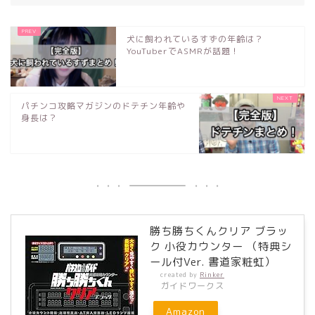
犬に飼われているすずの年齢は？
YouTuberでASMRが話題！
パチンコ攻略マガジンのドテチン年齢や
身長は？
勝ち勝ちくんクリア ブラッ
ク 小役カウンター （特典シ
ール付Ver. 書道家粧虹）
created by
Rinker
ガイドワークス
Amazon