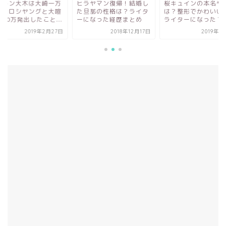
ラヤマン復帰！結婚し
桜キュインの本名や年齢
ゼットン大木は大崎
旦那の性格は？ライタ
は？整形でかわいい女性
発とヒロシヤングと
になった経歴まとめ
ライターになった？
嘩？10万発出したこと
2018年12月17日
2019年1月14日
2019年2