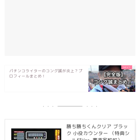
パチンコライターのコング誠が炎上？プ
ロフィールまとめ！
勝ち勝ちくんクリア ブラッ
ク 小役カウンター （特典シ