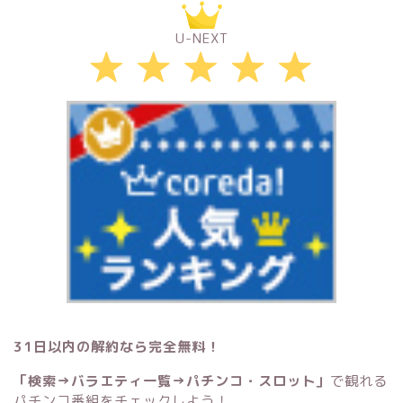
U-NEXT
31日以内の解約なら完全無料！
「検索→バラエティ一覧→パチンコ・スロット」
で観れる
パチンコ番組をチェックしよう！