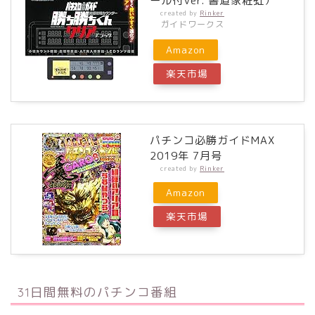
ール付Ver. 書道家粧虹）
created by
Rinker
ガイドワークス
Amazon
楽天市場
パチンコ必勝ガイドMAX
2019年 7月号
created by
Rinker
Amazon
楽天市場
31日間無料のパチンコ番組