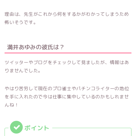
理由は、先生がこれから何をするかがわかってしまうため
怖いそうです。
満井あゆみの彼氏は？
ツイッターやブログをチェックして見ましたが、情報はあ
りませんでした。
やはり苦労して現在のプロ雀士やパチンコライターの地位
を手に入れたので今は仕事に集中しているのかもしれませ
んね！