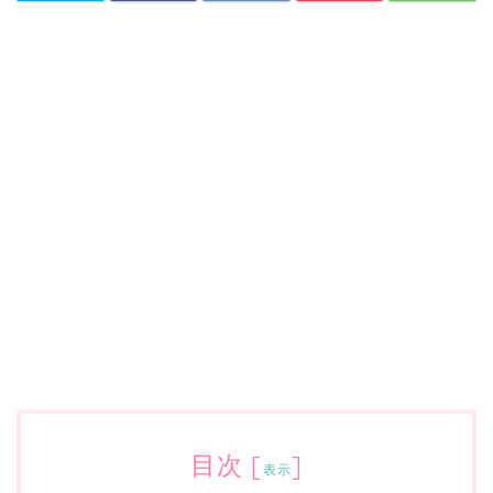
目次
[
]
表示